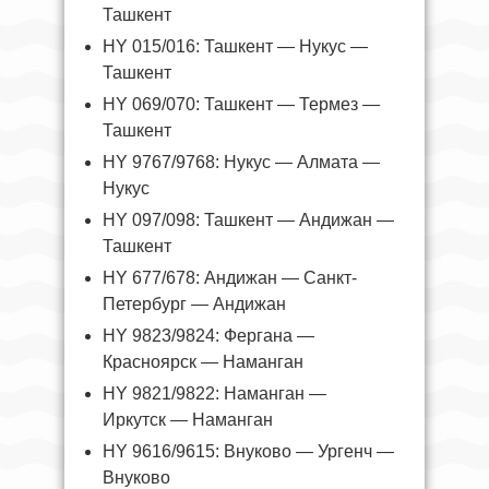
Ташкент
HY 015/016: Ташкент — Нукус —
Ташкент
HY 069/070: Ташкент — Термез —
Ташкент
HY 9767/9768: Нукус — Алмата —
Нукус
HY 097/098: Ташкент — Андижан —
Ташкент
HY 677/678: Андижан — Санкт-
Петербург — Андижан
HY 9823/9824: Фергана —
Красноярск — Наманган
HY 9821/9822: Наманган —
Иркутск — Наманган
HY 9616/9615: Внуково — Ургенч —
Внуково