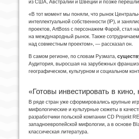
из США, Австралии и Швеции и позже перешли
«В тот момент мы поняли, что рынок Централь
интеллектуальной собственности (IP), и занял
проектов, ArtBoss с персонажем Фарой, стал н
на международный рынок. Также сотрудничаем с
над совместным проектом», — рассказал он.
В самом регионе, по словам Рузмата,
существ
Аудитория, выросшая на зарубежных франшиза
географическом, культурном и социальном конт
«Готовы инвестировать в кино, 
В ряде стран уже сформировались крупные иг
мифологические и культурные сюжеты в качеств
разработчики польской компании CD Projekt R
западноевропейской мифологии, а в основе Bl
классическая литература.