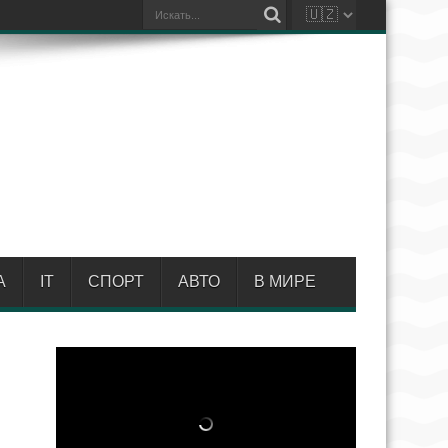
А
IT
СПОРТ
АВТО
В МИРЕ