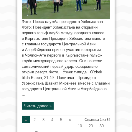
Фото: Пресс-служба президента Узбекистана
Фото: Президент Узбекистана на открытии
первого гольф-клуба международного класса
в Кыргызстане Президент Узбекистана вместе
с главами государств Центральной Азии
и Азербайджана принял участие в открытии
в Чолпон-Ате первого в Кыргызстане гольф-
клуба международного класса. Они нанесли
символический первый удар, официально
открыв резорт. Фото. Ўзбек тилида O‘zbek
tilida Вчера, 21:49 Политика Президент
Узбекистана Шавкат Мирзиёев вместе с главами
государств Центральной Азии и Азербайджана
...
Читать далее »
1
2
3
4
5
»
Страница 1 из 54
10
20
30