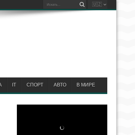
А
IT
СПОРТ
АВТО
В МИРЕ