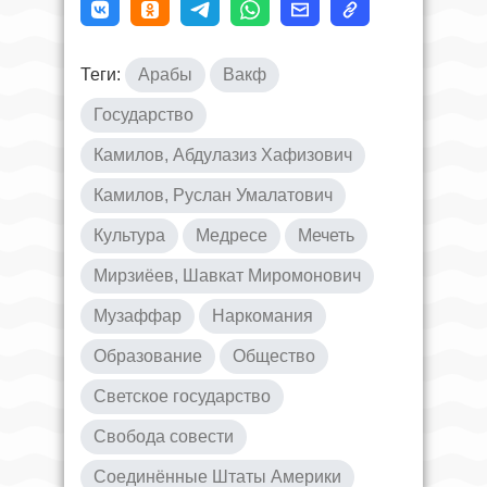
Теги:
Арабы
Вакф
Государство
Камилов, Абдулазиз Хафизович
Камилов, Руслан Умалатович
Культура
Медресе
Мечеть
Мирзиёев, Шавкат Миромонович
Музаффар
Наркомания
Образование
Общество
Светское государство
Свобода совести
Соединённые Штаты Америки