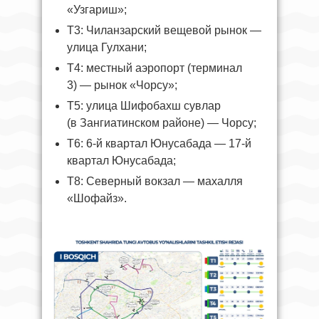
«Узгариш»;
T3: Чиланзарский вещевой рынок —
улица Гулхани;
T4: местный аэропорт (терминал
3) — рынок «Чорсу»;
T5: улица Шифобахш сувлар
(в Зангиатинском районе) — Чорсу;
T6: 6-й квартал Юнусабада — 17-й
квартал Юнусабада;
T8: Северный вокзал — махалля
«Шофайз».