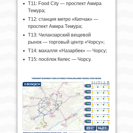
T11: Food City — проспект Амира
Темура;
T12: станция метро «Кипчак» —
проспект Амира Темура;
T13: Чиланзарский вещевой
рынок — торговый центр «Чорсу»;
T14: махалля «Назарбек» — Чорсу;
T15: посёлок Келес — Чорсу.