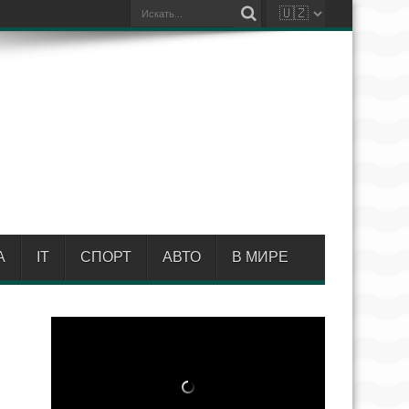
А
IT
СПОРТ
АВТО
В МИРЕ