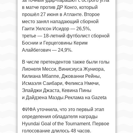
за точный удар-парашют с острого угла
в матче против ДР Конго, который
прошёл 27 июня в Атланте. Второе
место занял нападающий сборной
Гаити Уилсон Исидор — 26,5%,
третье — 18-летний футболист сборной
Боснии и Герцеговины Керим
Алайбегович — 24,9%.
В числе претендентов также были голы
Лионеля Месси, Винисиуса Жуниора,
Килиана Мбаппе, Джованни Рейны,
Исмаэля Саибари, Феликса Нмечи,
Элайджи Джаста, Кевина Пины
и Дайдзена Маэды.Реклама на Gazeta
ФИФА уточнила, что это первый этап
определения обладателя награды
Hyundai Goal of the Tournament. Первое
голосование длилось 48 часов.