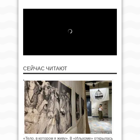
СЕЙЧАС ЧИТАЮТ
«Тело, в котором я живу». В «Ильхоме» открылась