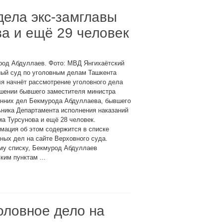
дела экс-замглавы
а и ещё 29 человек
род Абдуллаев. Фото: МВД Янгихаётский
ный суд по уголовным делам Ташкента
я начнёт рассмотрение уголовного дела
ошении бывшего заместителя министра
енних дел Бекмурода Абдуллаева, бывшего
ника Департамента исполнения наказаний
а Турсунова и ещё 28 человек.
мация об этом содержится в списке
ных дел на сайте Верховного суда.
му списку, Бекмурод Абдуллаев
ким пунктам ...
оловное дело на