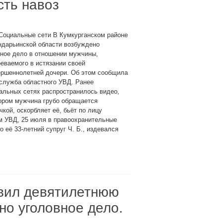
сть навоз
Социальные сети В Кумкурганском районе
ндарьинской области возбуждено
ное дело в отношении мужчины,
еваемого в истязании своей
ершеннолетней дочери. Об этом сообщила
служба областного УВД. Ранее
альных сетях распространилось видео,
ором мужчина грубо обращается
чкой, оскорбляет её, бьёт по лицу
ым УВД, 25 июля в правоохранительные
 её 33-летний супруг Ч. Б., издевался
авил девятилетнюю
но уголовное дело.