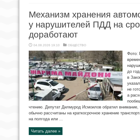
Механизм хранения автом
у нарушителей ПДД на срок
доработают
04.08.2026 19:10
ОБЩЕСТВО
Фото:
време
наруше
до год
в Зако
указа
не гот
а расх
пообе
чтению. Депутат Дилмурод Исмоилов обратил внимание
обычно рассчитаны на краткосрочное хранение транспорт
на полгода или ...
Читать далее »