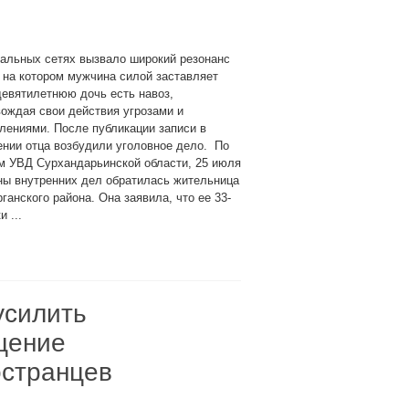
альных сетях вызвало широкий резонанс
 на котором мужчина силой заставляет
евятилетнюю дочь есть навоз,
ождая свои действия угрозами и
лениями. После публикации записи в
нии отца возбудили уголовное дело. По
м УВД Сурхандарьинской области, 25 июля
ны внутренних дел обратилась жительница
ганского района. Она заявила, что ее 33-
 ...
усилить
щение
остранцев