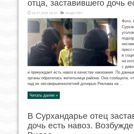
отца, заставившего дочь е
28.07.2026 19:10
ОБЩЕСТВО
Фото: 
Сурха
уголов
подозр
несов
пресс-
в соци
на кот
с дево
и принуждает есть навоз в качестве наказания. По данн
органы обратилась жительница района. Она сообщила, что
над их несовершеннолетней дочерью.Реклама на ...
Читать далее »
В Сурхандарье отец заст
дочь есть навоз. Возбужде