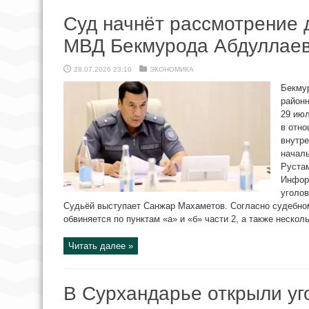
Суд начнёт рассмотрение 
МВД Бекмурода Абдуллаев
28.07.2026 23:10
ЭКОНОМИКА
Бекму
район
29 июл
в отн
внутр
началь
Рустам
Инфор
уголов
Судьёй выступает Санжар Махаметов. Согласно судебно
обвиняется по пунктам «а» и «б» части 2, а также несколь
Читать далее »
В Сурхандарье открыли уг