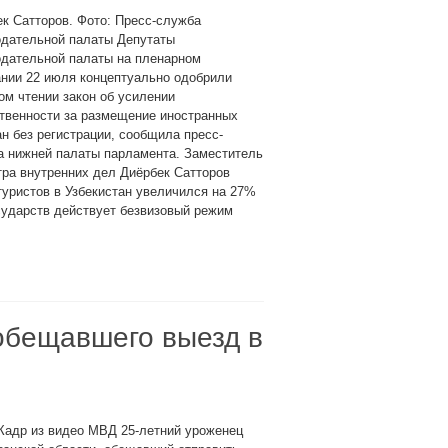
к Сатторов. Фото: Пресс-служба
одательной палаты Депутаты
одательной палаты на пленарном
нии 22 июля концептуально одобрили
ом чтении закон об усилении
твенности за размещение иностранных
н без регистрации, сообщила пресс-
а нижней палаты парламента. Заместитель
ра внутренних дел Диёрбек Сатторов
туристов в Узбекистан увеличился на 27%
осударств действует безвизовый режим
обещавшего выезд в
Кадр из видео МВД 25-летний уроженец