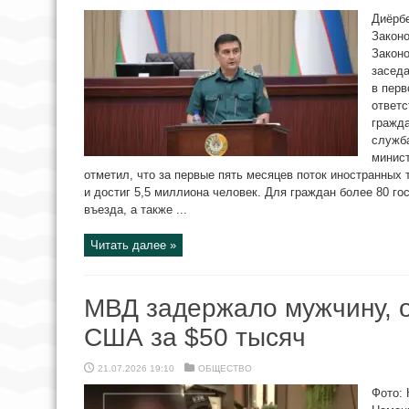
Диёрбе
Закон
Закон
заседа
в перв
ответс
гражда
служб
минист
отметил, что за первые пять месяцев поток иностранных 
и достиг 5,5 миллиона человек. Для граждан более 80 г
въезда, а также ...
Читать далее »
МВД задержало мужчину, 
США за $50 тысяч
21.07.2026 19:10
ОБЩЕСТВО
Фото: 