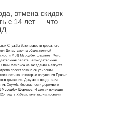
ода, отмена скидок
ть с 14 лет — что
ДД
ьник Службы безопасности дорожного
ния Департамента общественной
асности МВД Муродбек Шерлиев. Фото:
одательная палата Законодательная
 Олий Мажлиса на заседании 4 августа
трела проект закона об усилении
твенности за некоторые нарушения Правил
ного движения. Документ представил
ьник Службы безопасности дорожного
 Муродбек Шерлиев. «Газета» приводит
025 году в Узбекистане зафиксировали