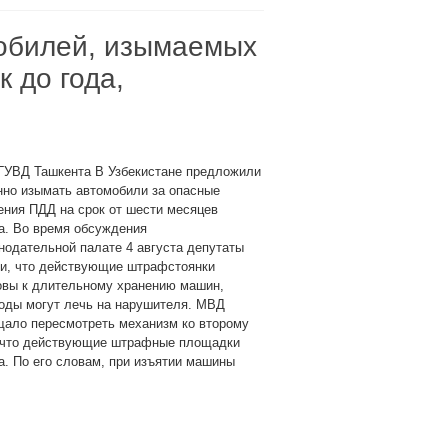
обилей, изымаемых
 до года,
 ГУВД Ташкента В Узбекистане предложили
нно изымать автомобили за опасные
ния ПДД на срок от шести месяцев
а. Во время обсуждения
нодательной палате 4 августа депутаты
ли, что действующие штрафстоянки
овы к длительному хранению машин,
оды могут лечь на нарушителя. МВД
щало пересмотреть механизм ко второму
, что действующие штрафные площадки
а. По его словам, при изъятии машины