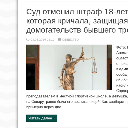
Суд отменил штраф 18-лет
которая кричала, защищая
домогательств бывшего тр
03.08.2026 22:10
ОБЩЕСТВО
Фото: 
Апелл
област
о прив
к адми
сообщ
об обс
насили
Сардо
преподавателем в местной спортивной школе, а девушка,
на Севару, ранее была его воспитанницей. Как сообщал 
примерно через две ...
Читать далее »