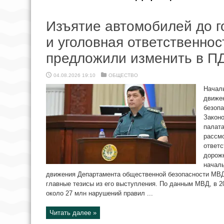
Изъятие автомобилей до г
и уголовная ответственнос
предложили изменить в П
04.08.2026 19:10
ОБЩЕСТВО
Начал
движе
безоп
Закон
палата
рассмо
ответс
дорож
начал
движения Департамента общественной безопасности МВД
главные тезисы из его выступления. По данным МВД, в 2
около 27 млн нарушений правил ...
Читать далее »