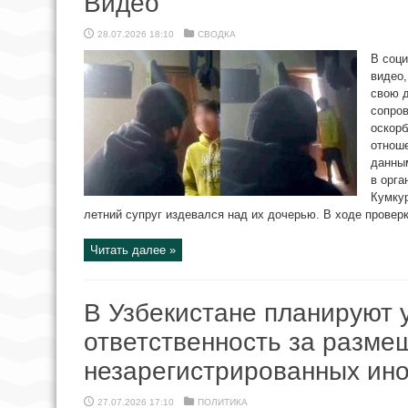
Видео
28.07.2026 18:10
СВОДКА
В соци
видео,
свою д
сопров
оскорб
отноше
данны
в орга
Кумкур
летний супруг издевался над их дочерью. В ходе проверки
Читать далее »
В Узбекистане планируют 
ответственность за разме
незарегистрированных ин
27.07.2026 17:10
ПОЛИТИКА