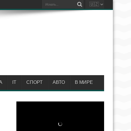
А
IT
СПОРТ
АВТО
В МИРЕ