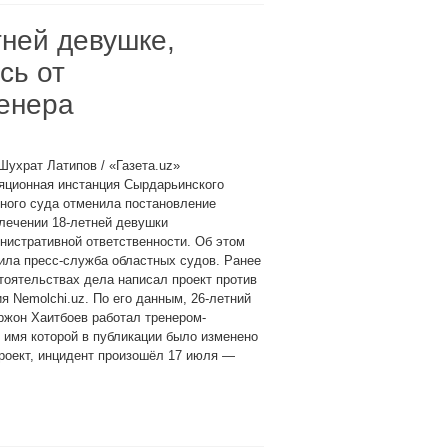
ней девушке,
сь от
енера
Шухрат Латипов / «Газета.uz»
яционная инстанция Сырдарьинского
ного суда отменила постановление
лечении 18-летней девушки
нистративной ответственности. Об этом
ила пресс-служба областных судов. Ранее
тоятельствах дела написал проект против
я Nemolchi.uz. По его данным, 26-летний
ржон Хаитбоев работал тренером-
 имя которой в публикации было изменено
проект, инцидент произошёл 17 июля —