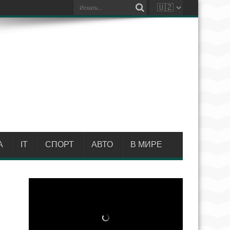
А
IT
СПОРТ
АВТО
В МИРЕ