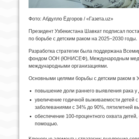
Фото: Абдулло Ёдгоров / «Газета.uz»
Президент Узбекистана Шавкат подписал пост
по борьбе с детским раком на 2025−2030 годы.
Разработка стратегии была поддержана Всеми
фондом ООН (ЮНИСЕФ), Международным медиц
международными организациями.
Основными целями борьбы с детским раком в У
повышение доли раннего выявления рака у 
увеличение годичной выживаемости детей с
заболеваниями с 34% до 90%, пятилетней 
обеспечение 100-процентного охвата детей
помощью.
Ключевые элементы стратегии: внедрение сов