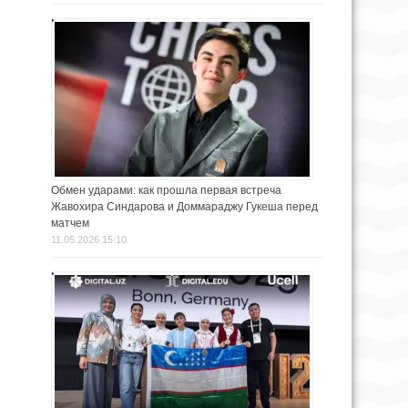
Обмен ударами: как прошла первая встреча
Жавохира Синдарова и Доммараджу Гукеша перед
матчем
11.05.2026 15:10