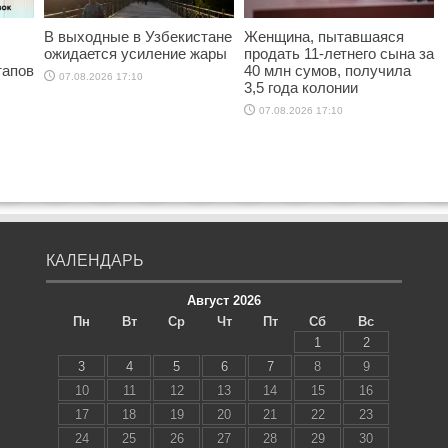
В выходные в Узбекистане
Женщина, пытавшаяся
ожидается усиление жары
продать 11-летнего сына за
тапов
40 млн сумов, получила
07.08.2026 17:10
3,5 года колонии
07.08.2026 17:10
КАЛЕНДАРЬ
Август 2026
Пн
Вт
Ср
Чт
Пт
Сб
Вс
1
2
3
4
5
6
7
8
9
10
11
12
13
14
15
16
17
18
19
20
21
22
23
24
25
26
27
28
29
30