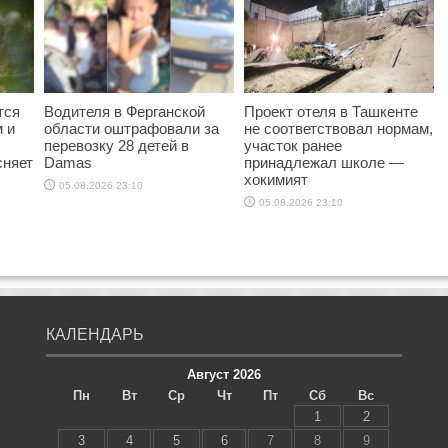
тся
Водителя в Ферганской
Проект отеля в Ташкенте
 и
области оштрафовали за
не соответствовал нормам,
перевозку 28 детей в
участок ранее
сняет
Damas
принадлежал школе —
хокимият
05.08.2026 23:10
05.08.2026 23:10
КАЛЕНДАРЬ
Август 2026
Пн
Вт
Ср
Чт
Пт
Сб
Вс
1
2
3
4
5
6
7
8
9