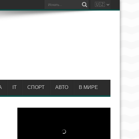
А
IT
СПОРТ
АВТО
В МИРЕ