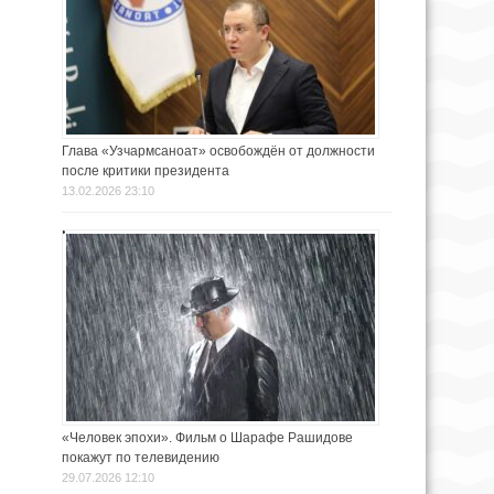
Глава «Узчармсаноат» освобождён от должности
после критики президента
13.02.2026 23:10
«Человек эпохи». Фильм о Шарафе Рашидове
покажут по телевидению
29.07.2026 12:10