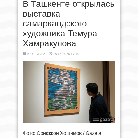
В Ташкенте открылась
выставка
самаркандского
художника Темура
Хамракулова
в
КУЛЬТУРА
25.05.2026 17:10
Фото: Орифжон Хошимов / Gazeta