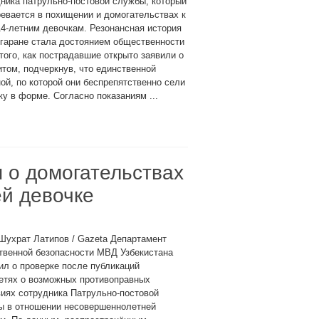
ника патрульно-постовой службы, который
евается в похищении и домогательствах к
4-летним девочкам. Резонансная история
гаране стала достоянием общественности
того, как пострадавшие открыто заявили о
том, подчеркнув, что единственной
ой, по которой они беспрепятственно сели
у в форме. Согласно показаниям ...
 о домогательствах
ей девочке
Шухрат Латипов / Gazeta Департамент
твенной безопасности МВД Узбекистана
л о проверке после публикаций
етях о возможных противоправных
иях сотрудника Патрульно-постовой
ы в отношении несовершеннолетней