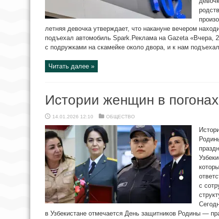
девоч
родст
произо
летняя девочка утверждает, что накануне вечером находи
подъехал автомобиль Spark.Реклама на Gazeta «Вчера, 27
с подружками на скамейке около двора, и к нам подъехал 
Читать далее »
Истории женщин в погонах
14.01.2026 12:10
ОБЩЕСТВО
Истори
Родин
праздн
Узбеки
которы
ответс
с сот
структ
Сегод
в Узбекистане отмечается День защитников Родины — пр