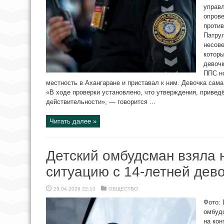
управл
опров
против
Патру
несове
которы
девочк
ППС но
местность в Ахангаране и приставал к ним. Девочка сама
«В ходе проверки установлено, что утверждения, привед
действительности», — говорится ...
Читать далее »
Детский омбудсман взяла 
ситуацию с 14-летней дев
29.04.2026 22:10
ОБЩЕСТВО
Фото: 
омбуд
на кон