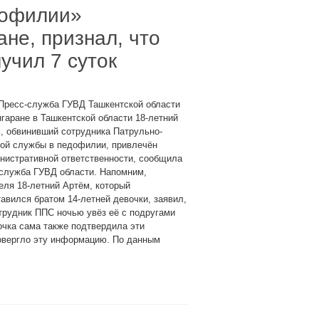
дофилии»
не, признал, что
учил 7 суток
 Пресс-служба ГУВД Ташкентской области
гаране в Ташкентской области 18-летний
, обвинивший сотрудника Патрульно-
вой службы в педофилии, привлечён
нистративной ответственности, сообщила
-служба ГУВД области. Напомним,
еля 18-летний Артём, который
авился братом 14-летней девочки, заявил,
трудник ППС ночью увёз её с подругами
очка сама также подтвердила эти
овергло эту информацию. По данным