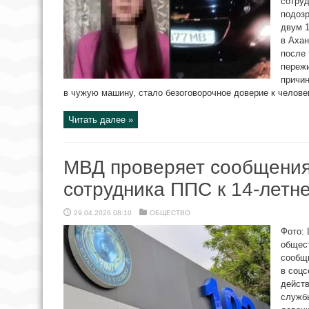
сотруд
подозр
двум 1
в Ахан
после 
пережи
причин
в чужую машину, стало безоговорочное доверие к человек
Читать далее »
МВД проверяет сообщения
сотрудника ППС к 14-летн
29.04.2026 08:10
ОБЩЕСТВО
Фото: 
общес
сообщи
в соцс
действ
служб