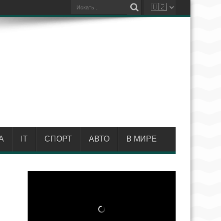
А
IT
СПОРТ
АВТО
В МИРЕ