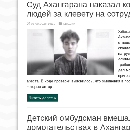
Суд Ахангарана наказал 
людей за клевету на сотр
03.05.2026 16:10
СВОДКА
Узбеки
Аханга
отноше
сканда
патрул
ложны
требов
дел мо
пригов
ареста. В ходе проверки выяснилось, что обвинения в по
которые автор ...
Читать далее »
Детский омбудсман вмешал
домогательствах в Аханга