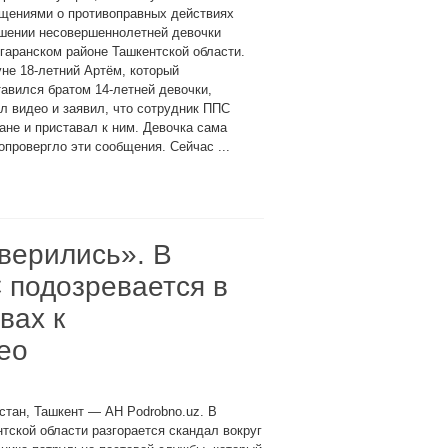
бщениями о противоправных действиях
ошении несовершеннолетней девочки
гаранском районе Ташкентской области.
не 18-летний Артём, который
авился братом 14-летней девочки,
л видео и заявил, что сотрудник ППС
ане и приставал к ним. Девочка сама
провергло эти сообщения. Сейчас ...
верились». В
 подозревается в
вах к
ео
стан, Ташкент — АН Podrobno.uz. В
тской области разгорается скандал вокруг