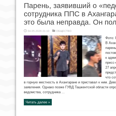
Парень, заявивший о «пе
сотрудника ППС в Ахангара
это была неправда. Он пол
04.05.2026 21:10
ОБЩЕСТВО
Фото:
В Ахан
парень
посто
к адми
пресс
27 апр
предст
что со
в горную местность в Ахангаране и приставал к ним. Дев
заявления. Однако позже ГУВД Ташкентской области опр
ведомства, сотрудника ...
Читать далее »