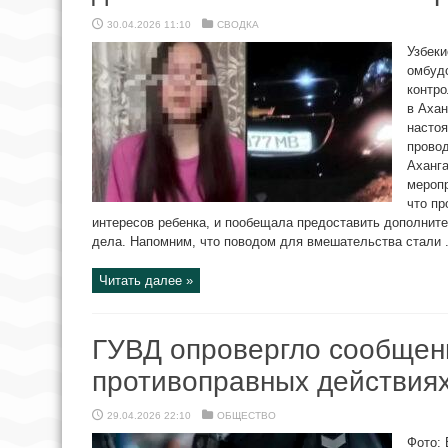
30.04.2026 11:10
СВОДКА
Узбеки
омбуд
контро
в Ахан
насто
провод
Аханг
меропр
что пр
интересов ребенка, и пообещала предоставить дополни
дела. Напомним, что поводом для вмешательства стали .
Читать далее »
ГУВД опровергло сообщен
противоправных действия
29.04.2026 22:10
ОБЩЕСТВО
Фото: 