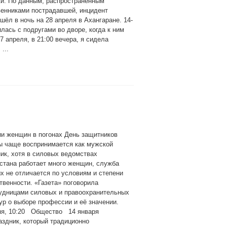
ки. По данным, распространённым
венниками пострадавшей, инцидент
шёл в ночь на 28 апреля в Ахангаране. 14-
лась с подругами во дворе, когда к ним
 апреля, в 21:00 вечера, я сидела
...
и женщин в погонах День защитников
ы чаще воспринимается как мужской
ик, хотя в силовых ведомствах
стана работает много женщин, служба
х не отличается по условиям и степени
твенности. «Газета» поговорила
рудницами силовых и правоохранительных
ур о выборе профессии и её значении.
ня, 10:20 Общество 14 января
аздник, который традиционно