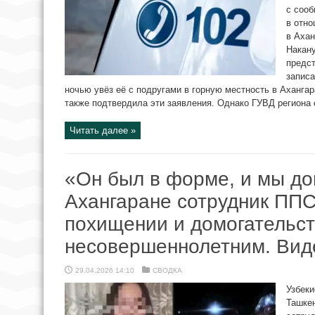
с соо
в отн
в Ахан
Накану
предст
записа
ночью увёз её с подругами в горную местность в Ахангар
также подтвердила эти заявления. Однако ГУВД региона о
Читать далее »
«Он был в форме, и мы до
Ахангаране сотрудник ППС
похищении и домогательст
несовершеннолетним. Вид
29.04.2026 14:10
СВОДКА
Узбеки
Ташкен