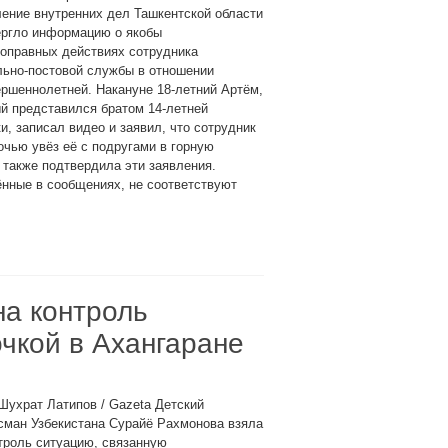
ение внутренних дел Ташкентской области
ергло информацию о якобы
оправных действиях сотрудника
льно-постовой службы в отношении
ршеннолетней. Накануне 18-летний Артём,
й представился братом 14-летней
и, записал видео и заявил, что сотрудник
чью увёз её с подругами в горную
 также подтвердила эти заявления.
ённые в сообщениях, не соответствуют
на контроль
очкой в Ахангаране
Шухрат Латипов / Gazeta Детский
сман Узбекистана Сурайё Рахмонова взяла
троль ситуацию, связанную