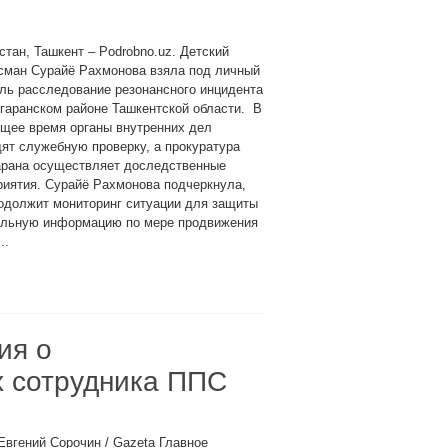
стан, Ташкент – Podrobno.uz. Детский
сман Сурайё Рахмонова взяла под личный
ль расследование резонансного инцидента
гаранском районе Ташкентской области. В
ящее время органы внутренних дел
ят служебную проверку, а прокуратура
арана осуществляет доследственные
иятия. Сурайё Рахмонова подчеркнула,
одолжит мониторинг ситуации для защиты
тельную информацию по мере продвижения
..
ия о
х сотрудника ППС
Евгений Сорочин / Gazeta Главное