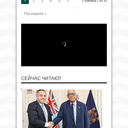
1
2
3
4
5
»
Страница 1 из 10
...
Последняя »
СЕЙЧАС ЧИТАЮТ