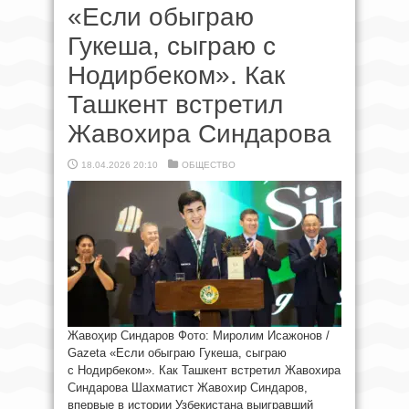
«Если обыграю
Гукеша, сыграю с
Нодирбеком». Как
Ташкент встретил
Жавохира Синдарова
18.04.2026 20:10
ОБЩЕСТВО
Жавоҳир Синдаров Фото: Миролим Исажонов /
Gazeta «Если обыграю Гукеша, сыграю
с Нодирбеком». Как Ташкент встретил Жавохира
Синдарова Шахматист Жавохир Синдаров,
впервые в истории Узбекистана выигравший