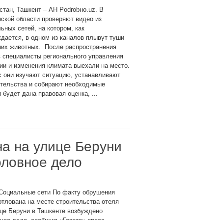
стан, Ташкент – АН Podrobно.uz. В
ской области проверяют видео из
ьных сетей, на котором, как
дается, в одном из каналов плывут туши
ших животных. После распространения
 специалисты регионального управления
ии и изменения климата выехали на место.
 они изучают ситуацию, устанавливают
ятельства и собирают необходимые
будет дана правовая оценка, ...
а на улице Беруни
оловное дело
 Социальные сети По факту обрушения
отлована на месте строительства отеля
це Беруни в Ташкенте возбуждено