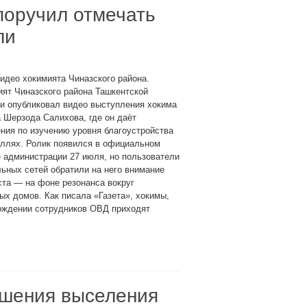
поручил отмечать
ли
идео хокимията Чиназского района.
ят Чиназского района Ташкентской
и опубликовал видео выступления хокима
 Шерзода Салихова, где он даёт
ния по изучению уровня благоустройства
аллях. Ролик появился в официальном
 администрации 27 июля, но пользователи
ьных сетей обратили на него внимание
ста — на фоне резонанса вокруг
х домов. Как писала «Газета», хокимы,
ождении сотрудников ОВД приходят
ршения выселения