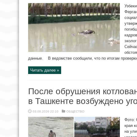
Узбеки
Ферган
социал
утверж
погиб
кадров
эколог
Сейчас
обсто
данные. В ведомстве сообщили, что по итогам проверки 
Читать далее »
После обрушения котлован
в Ташкенте возбуждено уг
03.08.2026 22:10
ОБЩЕСТВО
Фото:
края к
на ули