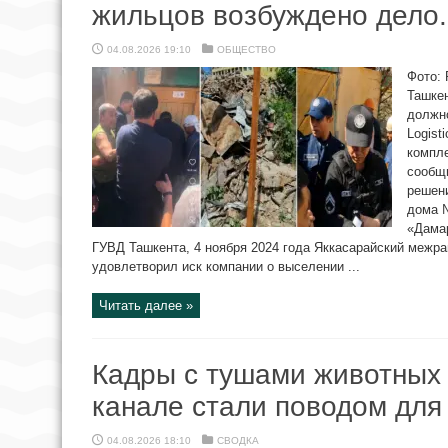
жильцов возбуждено дело.
04.08.2026 19:10
ОБЩЕСТВО
Фото: 
Ташкен
должн
Logist
компле
сообщ
решени
дома 
«Дама
ГУВД Ташкента, 4 ноября 2024 года Яккасарайский межр
удовлетворил иск компании о выселении ...
Читать далее »
Кадры с тушами животных 
канале стали поводом для
04.08.2026 18:10
СВОДКА