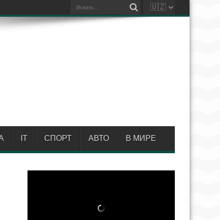
А
IT
СПОРТ
АВТО
В МИРЕ