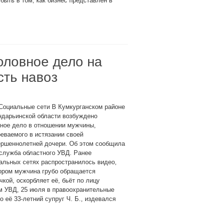
быть в том, как бизнес представлен в
оловное дело на
сть навоз
Социальные сети В Кумкурганском районе
ндарьинской области возбуждено
ное дело в отношении мужчины,
еваемого в истязании своей
ершеннолетней дочери. Об этом сообщила
служба областного УВД. Ранее
альных сетях распространилось видео,
ором мужчина грубо обращается
чкой, оскорбляет её, бьёт по лицу
ым УВД, 25 июля в правоохранительные
 её 33-летний супруг Ч. Б., издевался