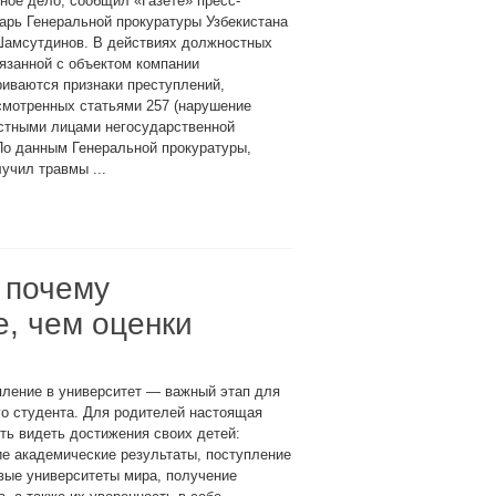
ное дело, сообщил «Газете» пресс-
арь Генеральной прокуратуры Узбекистана
Шамсутдинов. В действиях должностных
язанной с объектом компании
иваются признаки преступлений,
смотренных статьями 257 (нарушение
остными лицами негосударственной
По данным Генеральной прокуратуры,
учил травмы ...
 почему
, чем оценки
пление в университет — важный этап для
о студента. Для родителей настоящая
ть видеть достижения своих детей:
е академические результаты, поступление
вые университеты мира, получение