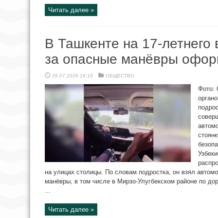
Читать далее »
В Ташкенте на 17-летнего 
за опасные манёвры офор
28.07.2026 19:10
ОБЩЕСТВО
Фото: 
органо
подрос
совер
автом
стоян
безоп
Узбеки
распр
на улицах столицы. По словам подростка, он взял автом
манёвры, в том числе в Мирзо-Улугбекском районе по дор
...
Читать далее »