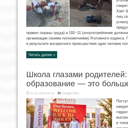
уголов
секрет
Хаёт 
лиц св
усматр
преду
правил охраны труда) и 192−11 (злоупотребление должн
организации своими полномочиями) Уголовного кодекса. 
в результате воскресного происшествия один человек пол
Читать далее »
Школа глазами родителей:
образование — это больше
31.07.2026 03:10
ОБЩЕСТВО
Посту
каждог
гордос
высоки
в топо