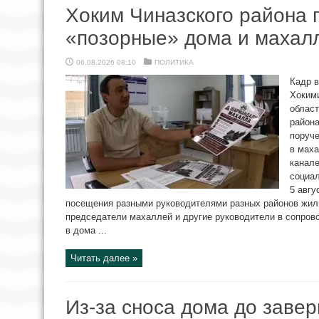
Хоким Чиназского района 
«позорные» дома и махал
06.08.2026 08:10
ПОЛИТИКА
Кадр в
Хокими
област
района
поруче
в мах
канале
социал
5 авгу
посещения разными руководителями разных районов жилы
председатели махаллей и другие руководители в сопров
в дома ...
Читать далее »
Из-за сноса дома до заве