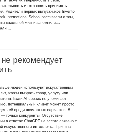
в, а также их уверенность в себе,
оятельность и готовность принимать
я. Родители первых выпускников Invento
bek International School рассказали о том,
енты школьной жизни запомнились
ли ...
 не рекомендует
ить
ольше людей используют искусственный
ект, чтобы выбрать товар, услугу или
ителя. Если AI-сервис не упоминает
ию, потенциальный клиент может просто
деть её среди возможных вариантов. В
 — только конкуренты. Отсутствие
ии в ответах ChatGPT не всегда связано с
й искусственного интеллекта. Причина