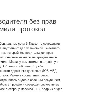
водителя без прав
мили протокол
Социальные сети В Ташкенте сотрудники
в внутренних дел установили 17-летнего
тка, который без водительских прав
шал опасные манёвры на арендованном
обиле. Машину поместили на штрафную
ку. Об этом сообщила Служба
асности дорожного движения ДОБ МВД
стана. Ранее в социальных сетях
остранилось видео с опасным вождением
обиль в прокате и совершал рискованные
оге в сторону массива ТТЗ. Кадр из видео