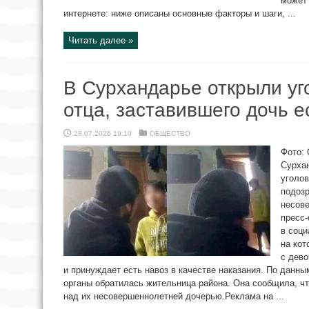
может 
интернете: ниже описаны основные факторы и шаги, ...
Читать далее »
В Сурхандарье открыли уг
отца, заставившего дочь е
28.07.2026 19:10
ОБЩЕСТВО
Фото: 
Сурха
уголов
подозр
несов
пресс-
в соци
на кот
с дево
и принуждает есть навоз в качестве наказания. По данн
органы обратилась жительница района. Она сообщила, что
над их несовершеннолетней дочерью.Реклама на ...