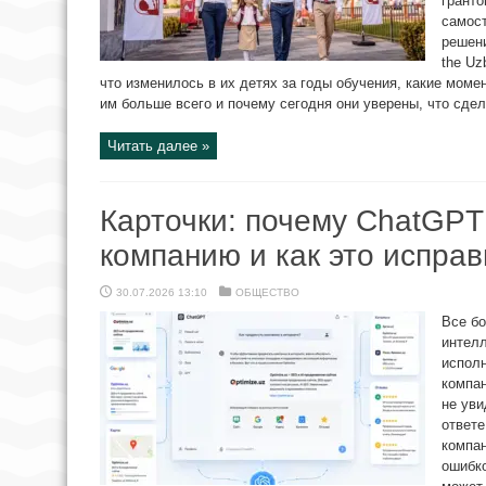
гранто
самост
решени
the Uz
что изменилось в их детях за годы обучения, какие мом
им больше всего и почему сегодня они уверены, что сдела
Читать далее »
Карточки: почему ChatGPT
компанию и как это исправ
30.07.2026 13:10
ОБЩЕСТВО
Все б
интелл
исполн
компан
не уви
ответе
компан
ошибко