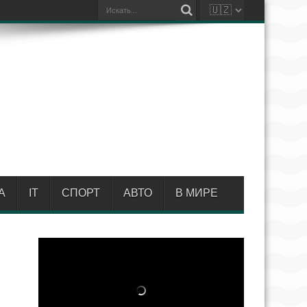
А
IT
СПОРТ
АВТО
В МИРЕ