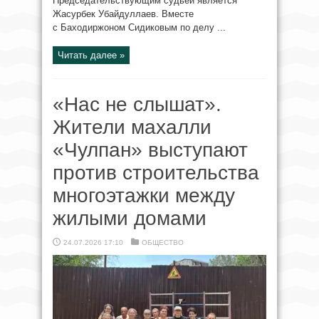
Председательствующим судьёй является
Жасурбек Убайдуллаев. Вместе
с Баходиржоном Сидиковым по делу ...
Читать далее »
«Нас не слышат».
Жители махалли
«Чулпан» выступают
против строительства
многоэтажки между
жилыми домами
24.07.2026 17:10
ОБЩЕСТВО