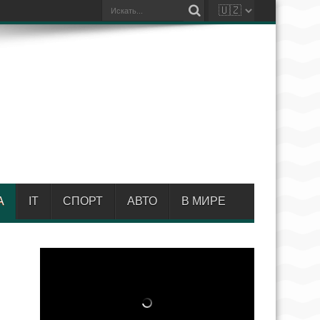
А
IT
СПОРТ
АВТО
В МИРЕ