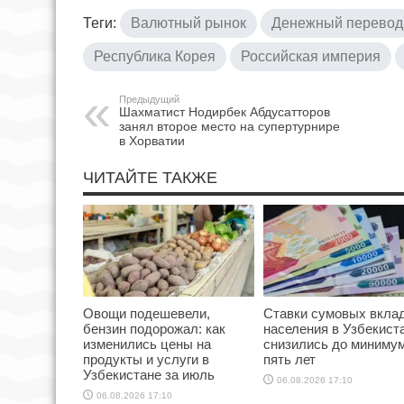
Теги:
Валютный рынок
Денежный перевод
Республика Корея
Российская империя
Предыдущий
Шахматист Нодирбек Абдусатторов
занял второе место на супертурнире
в Хорватии
ЧИТАЙТЕ ТАКЖЕ
Овощи подешевели,
Ставки сумовых вкла
бензин подорожал: как
населения в Узбекист
изменились цены на
снизились до минимум
продукты и услуги в
пять лет
Узбекистане за июль
06.08.2026 17:10
06.08.2026 17:10