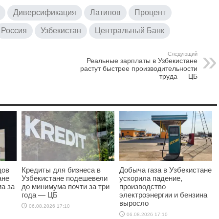
Диверсификация
Латипов
Процент
Россия
Узбекистан
Центральный Банк
Следующий
Реальные зарплаты в Узбекистане
растут быстрее производительности
труда — ЦБ
дов
Кредиты для бизнеса в
Добыча газа в Узбекистане
ане
Узбекистане подешевели
ускорила падение,
а за
до минимума почти за три
производство
года — ЦБ
электроэнергии и бензина
выросло
06.08.2026 17:10
06.08.2026 17:10