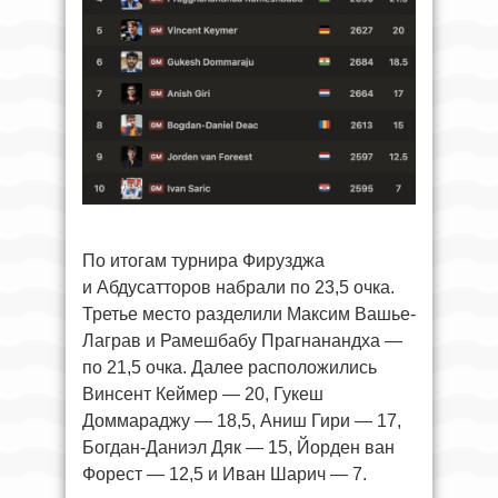
По итогам турнира Фирузджа
и Абдусатторов набрали по 23,5 очка.
Третье место разделили Максим Вашье-
Лаграв и Рамешбабу Прагнанандха —
по 21,5 очка. Далее расположились
Винсент Кеймер — 20, Гукеш
Доммараджу — 18,5, Аниш Гири — 17,
Богдан-Даниэл Дяк — 15, Йорден ван
Форест — 12,5 и Иван Шарич — 7.