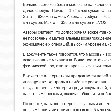
Больше всего кешбэка в мае было начислено по
Далее следуют Havas — 1,24 млрд сумов, Olma 
Safia — 820 млн сумов, Afsonalar vodiysi — 76
млн сумов, Makro — 336,5 млн сумов и EVOS —
Авторы считают, что долгосрочная эффективно
не постоянным материальным вознаграждением
экономических операций, высоким уровнем ц
В документе также говорится, что массовый в
использование механизма. В частности, фикс
фактической продажи товаров — исключительн
В качестве альтернативы предлагается перейт
«поощряется контроль в наиболее рискованных
государственные лотереи среди покупателей,
налоговыми рисками, включая общепит и небо
По оценке, на такие лотереи с крупными дене
ценными призами стоимостью свыше 5 млн сумо