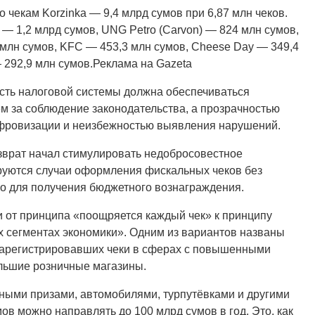
 чекам Korzinka — 9,4 млрд сумов при 6,87 млн чеков.
— 1,2 млрд сумов, UNG Petro (Carvon) — 824 млн сумов,
1 млн сумов, KFC — 453,3 млн сумов, Cheese Day — 349,4
 292,9 млн сумов.Реклама на Gazeta
сть налоговой системы должна обеспечиваться
 за соблюдение законодательства, а прозрачностью
ифровизации и неизбежностью выявления нарушений.
озврат начал стимулировать недобросовестное
ируются случаи оформления фискальных чеков без
о для получения бюджетного вознаграждения.
и от принципа «поощряется каждый чек» к принципу
 сегментах экономики». Одним из вариантов названы
 зарегистрировавших чеки в сферах с повышенными
льшие розничные магазины.
жными призами, автомобилями, турпутёвками и другими
в можно направлять до 100 млрд сумов в год. Это, как