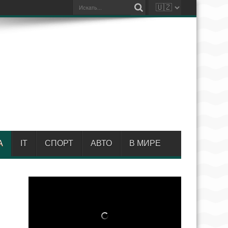
А
IT
СПОРТ
АВТО
В МИРЕ