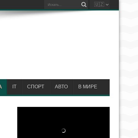
А
IT
СПОРТ
АВТО
В МИРЕ