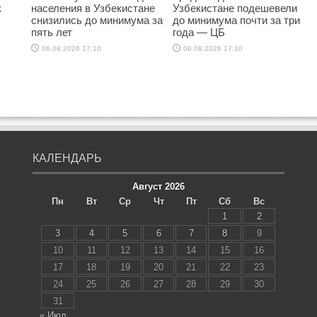
к
населения в Узбекистане
Узбекистане подешевели
снизились до минимума за
до минимума почти за три
пять лет
года — ЦБ
06.08.2026 17:10
06.08.2026 17:10
КАЛЕНДАРЬ
Август 2026
Пн
Вт
Ср
Чт
Пт
Сб
Вс
1
2
3
4
5
6
7
8
9
10
11
12
13
14
15
16
17
18
19
20
21
22
23
24
25
26
27
28
29
30
31
« Июл