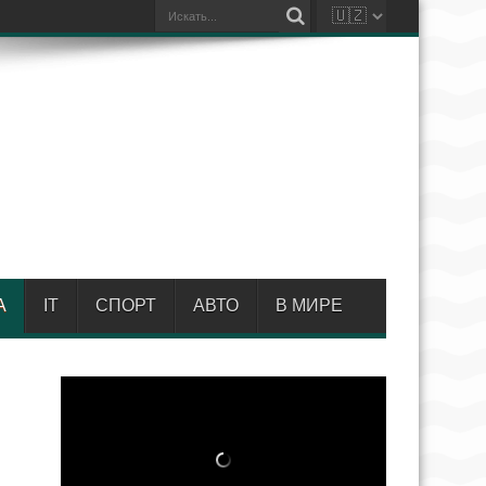
А
IT
СПОРТ
АВТО
В МИРЕ