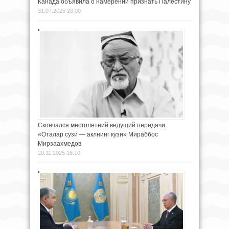
Канада объявила о намерении признать Палестину
31.07.2025 20:00
Скончался многолетний ведущий передачи
«Оталар сузи — аклнинг кузи» Мираббос
Мирзаахмедов
20.11.2025 16:10