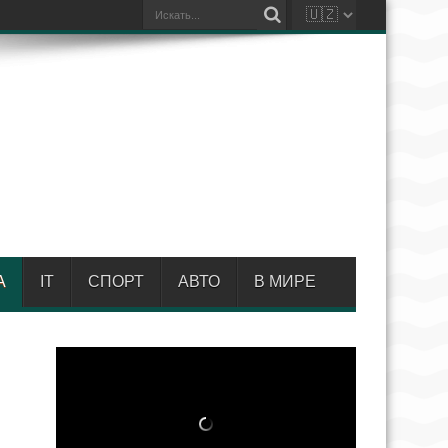
А
IT
СПОРТ
АВТО
В МИРЕ