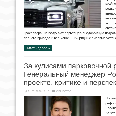
крайно
редко 
внедо
не са
эксплу
автомо
кроссовера, но получают серьёзную внедорожную подгот
полного привода и всё чаще — гибридные силовые устано
Читать далее »
За кулисами парковочной
Генеральный менеджер Poy
проекте, критике и перспе
21.07.2026 12:10
ОБЩЕСТВО
Жахон
рефор
Parkin
За что