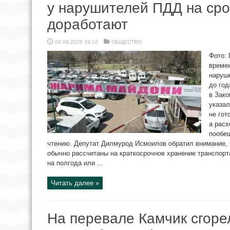
у нарушителей ПДД на срок
доработают
04.08.2026 19:10
ОБЩЕСТВО
Фото:
време
наруше
до год
в Зако
указа
не гот
а расх
пообе
чтению. Депутат Дилмурод Исмоилов обратил внимание
обычно рассчитаны на краткосрочное хранение транспорт
на полгода или ...
Читать далее »
На перевале Камчик сгорел