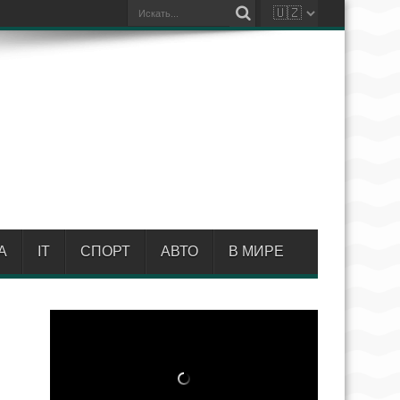
А
IT
СПОРТ
АВТО
В МИРЕ