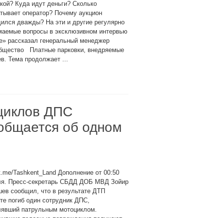
кой? Куда идут деньги? Сколько
тывает оператор? Почему аукцион
ился дважды? На эти и другие регулярно
маемые вопросы в эксклюзивном интервью
е» рассказал генеральный менеджер
 Общество Платные парковки, внедряемые
в. Тема продолжает ...
оциклов ДПС
общается об одном
t.me/Tashkent_Land Дополнение от 00:50
ля. Пресс-секретарь СБДД ДОБ МВД Зойир
ев сообщил, что в результате ДТП
те погиб один сотрудник ДПС,
лявший патрульным мотоциклом.