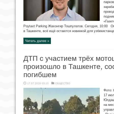
парков
зараба
провод
подни
«Газет
Poytaxt Parking Жахонгир Тошпулатов. Сегодня, 10:00
в Ташкенте, всё ещё остаются новинкой для узбекистанце
Читать далее »
ДТП с участием трёх мот
произошло в Ташкенте, со
погибшем
17.07.2026 03:10
ОБЩЕСТВО
Фото: 
17 ию
Юлдаш
на мес
управ