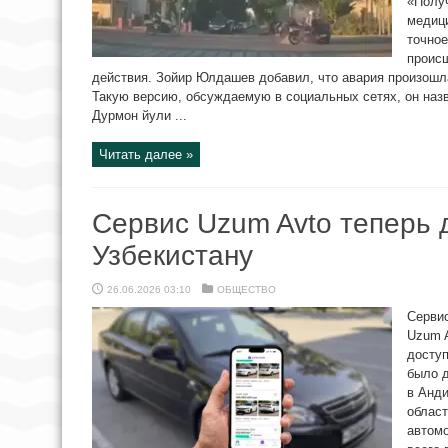
«Полу
медици
точное
проис
действия. Зойир Юлдашев добавил, что авария произошл
Такую версию, обсуждаемую в социальных сетях, он наз
Дурмон йули ...
Читать далее »
Сервис Uzum Avto теперь 
Узбекистану
26.06.2026 03:10
ОБЩЕСТВО
Сервис
Uzum 
доступ
было 
в Анди
област
автомо