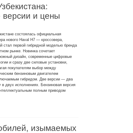
Узбекистана:
е версии и цены
екистане состоялась официальная
ра нового Haval H7 — кроссовера,
й стал первой гибридной моделью бренда
тном рынке. Новинка сочетает
рожный дизайн, современные цифровые
огии и сразу две силовые установки,
агая покупателям выбор между
ическим бензиновым двигателем
ключаемым гибридом. Две версии — два
у в двух исполнениях. Бензиновая версия
интеллектуальным полным приводом
обилей, изымаемых