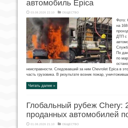
автомобиль Epica
03.08.2026 22:10
ОБЩЕСТВО
Фото: 
на 168
прохо
ДТП с 
автомо
Служб
По да
по ма
остано
неисправности. Следовавший за ним Chevrolet Epica в э
часть грузовика. В результате возник пожар, уничтоживши
Читать далее »
Глобальный рубеж Chery: 
проданных автомобилей п
01.08.2026 21:10
ОБЩЕСТВО