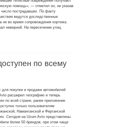
чившие телесные повреждения получают
нскую помощь», — отметил он, не указав
 число пострадавших. По факту
шествия ведутся доследственные
а не во время сопровождения кортежа.
вал неверной. На пересечении улиц
доступен по всему
 для покупки и продажи автомобилей
Avto расширил географию и теперь
ен по всей стране, ранее приложение
доступно только пользователям
жанской, Наманганской и Ферганской
ях. Сегодня на Uzum Avto представлены
били более 50 брендов, при этом чаще