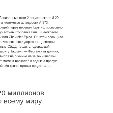
Социальные сети 2 августа около 8:20
-м километре автодороги А-373,
дящей через перевал Камчик, произошло
участием грузовика Isuzu и легкового
биля Chevrolet Epica. Об этом сообщила
а безопасности дорожного движения.
нным СБДД, Isuzu, следовавший
ршруту Ташкент — Ферганская долина,
вился на обочине из-за технической
тот момент врезался в заднюю правую
й оба транспортных средства. ...
20 миллионов
о всему миру