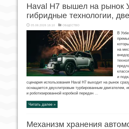
Haval H7 вышел на рынок 
гибридные технологии, дв
05.08.2026 16:10
ОБЩЕСТВО
В Узб
премье
которы
на мес
внедо
технол
предл
класс
и под
сценария использования Haval H7 выходит на рынок сраз
оснащается двухлитровым турбированным двигателем, 
и роботизированной коробкой передач ...
Читать далее »
Механизм хранения автом