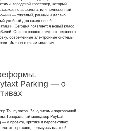
стями: городской кроссовер, который
съезжает с асфальта, или полноценный
рожник — тяжёлый, рамный и далеко
мый удобный для ежедневной
атации. Сегодня появляется новый класс
билей. Они сохраняют комфорт легкового
овку, современные электронные системы
вки. Именно к таким моделям ...
 реформы.
taxt Parking — о
ктивах
гир Тошпулатов. За кулисами парковочной
мы. Генеральный менеджер Poytaxt
g — о проекте, критике и перспективах
 платят горожане, пользуясь платной