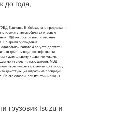
 до года,
 ГУВД Ташкента В Узбекистане предложили
нно изымать автомобили за опасные
ния ПДД на срок от шести месяцев
а. Во время обсуждения
нодательной палате 4 августа депутаты
ли, что действующие штрафстоянки
овы к длительному хранению машин,
оды могут лечь на нарушителя. МВД
щало пересмотреть механизм ко второму
, что действующие штрафные площадки
а. По его словам, при изъятии машины
и грузовик Isuzu и