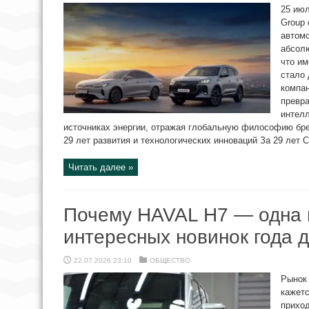
25 ию
Group 
автом
абсолю
что им
стало
компан
превра
интел
источниках энергии, отражая глобальную философию брен
29 лет развития и технологических инноваций За 29 лет C
Читать далее »
Почему HAVAL H7 — одна 
интересных новинок года 
22.07.2026 23:10
ОБЩЕСТВО
Рынок
кажетс
прихо