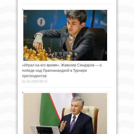
«Играл на его время». Жавохир Синдаров — о
победе над Прагнанандхой в Турнире
претендентов
01.04.2026 08:10