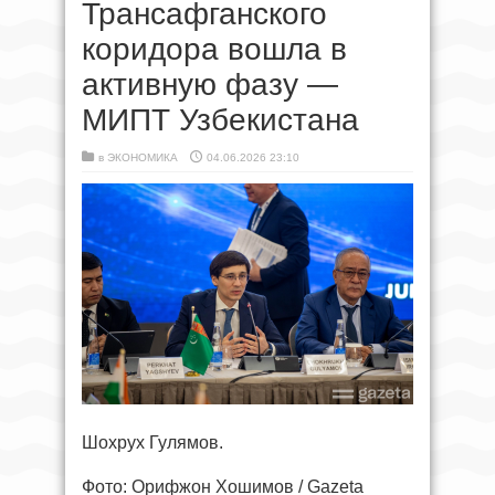
Трансафганского
коридора вошла в
активную фазу —
МИПТ Узбекистана
в
ЭКОНОМИКА
04.06.2026 23:10
Шохрух Гулямов.
Фото: Орифжон Хошимов / Gazeta