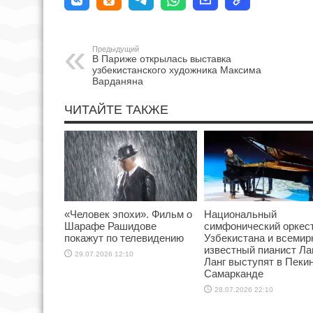
Предыдущий
В Париже открылась выставка
узбекистанского художника Максима
Варданяна
ЧИТАЙТЕ ТАКЖЕ
«Человек эпохи». Фильм о
Национальный
Шарафе Рашидове
симфонический оркес
покажут по телевидению
Узбекистана и всемир
известный пианист Ла
29.07.2026 12:10
Ланг выступят в Пекин
Самарканде
28.07.2026 22:10