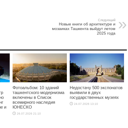
Следующий
Новые книги об архитектуре и
мозаиках Ташкента выйдут летом
2025 года
Фотоальбом: 10 зданий
Недостачу 500 экспонатов
тр
ташкентского модернизма
выявили в двух
но
включены в Список
государственных музеях
нг
всемирного наследия
24.07.2026 13:10
е и
ЮНЕСКО
26.07.2026 21:10