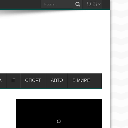
А
IT
СПОРТ
АВТО
В МИРЕ