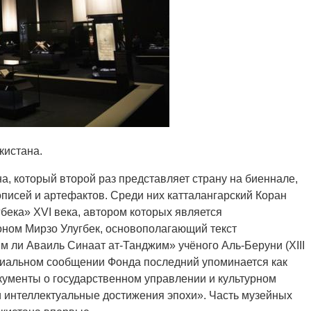
кистана.
на, который второй раз представляет страну на биеннале,
описей и артефактов. Среди них катталангарский Коран
угбека» XVI века, автором которых является
роном Мирзо Улугбек, основополагающий текст
м ли Аваиль Синаат ат-Танджим» учёного Аль-Беруни (XIII
официальном сообщении Фонда последний упоминается как
ументы о государственном управлении и культурном
 интеллектуальные достижения эпохи». Часть музейных