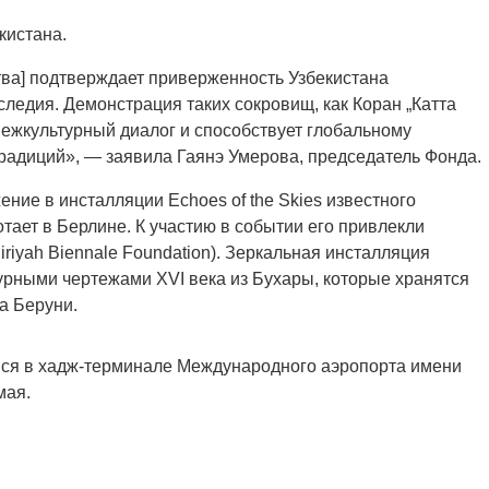
кистана.
тва] подтверждает приверженность Узбекистана
ледия. Демонстрация таких сокровищ, как Коран „Катта
межкультурный диалог и способствует глобальному
радиций», — заявила Гаянэ Умерова, председатель Фонда.
ние в инсталляции Echoes of the Skies известного
тает в Берлине. К участию в событии его привлекли
riyah Biennale Foundation). Зеркальная инсталляция
урными чертежами XVI века из Бухары, которые хранятся
а Беруни.
яся в хадж-терминале Международного аэропорта имени
мая.