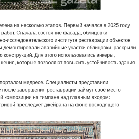
елена на несколько этапов. Первый начался в 2025 году
 работ. Сначала состояние фасада, облицовки
чно-исследовательского института реставрации объектов
ты демонтировали аварийные участки облицовки, раскрыли
ю конструкций. Для этого использовались анкеры,
шения, которые позволяют повысить устойчивость здания
 порталом медресе. Специалисты представили
 после завершения реставрации займут своё место
й композиции на тимпане над главным входом:
й гривой преследует джейрана на фоне восходящего