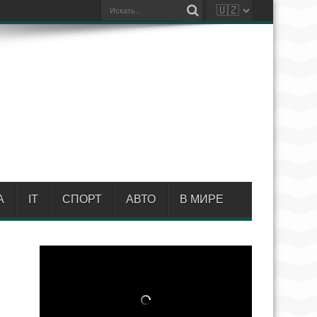
А
IT
СПОРТ
АВТО
В МИРЕ