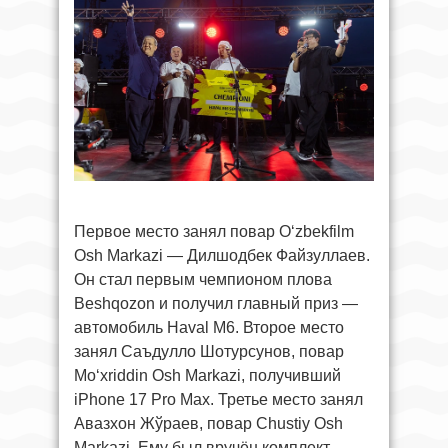
Первое место занял повар Oʻzbekfilm
Osh Markazi — Дилшодбек Файзуллаев.
Он стал первым чемпионом плова
Beshqozon и получил главный приз —
автомобиль Haval M6. Второе место
занял Саъдулло Шотурсунов, повар
Moʻxriddin Osh Markazi, получивший
iPhone 17 Pro Max. Третье место занял
Авазхон Жўраев, повар Chustiy Osh
Markazi. Ему был вручён комплект