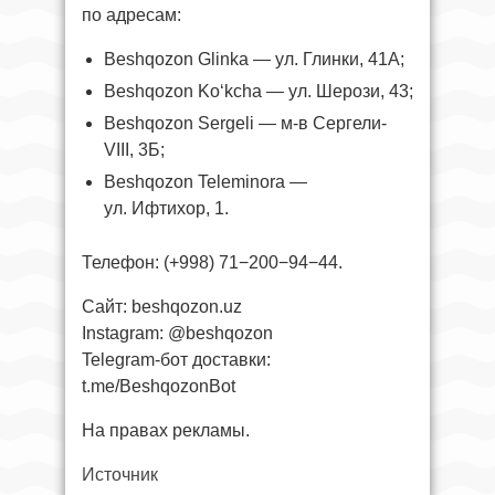
по адресам:
Beshqozon Glinka — ул. Глинки, 41А;
Beshqozon Ko‘kcha — ул. Шерози, 43;
Beshqozon Sergeli — м-в Сергели-
VIII, 3Б;
Beshqozon Teleminora —
ул. Ифтихор, 1.
Телефон: (+998) 71−200−94−44.
Сайт: beshqozon.uz
Instagram: @beshqozon
Telegram-бот доставки:
t.me/BeshqozonBot
На правах рекламы.
Источник