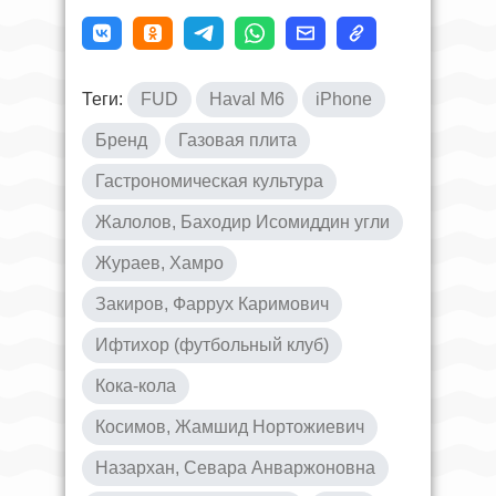
Теги:
FUD
Haval M6
iPhone
Бренд
Газовая плита
Гастрономическая культура
Жалолов, Баходир Исомиддин угли
Жураев, Хамро
Закиров, Фаррух Каримович
Ифтихор (футбольный клуб)
Кока-кола
Косимов, Жамшид Нортожиевич
Назархан, Севара Анваржоновна