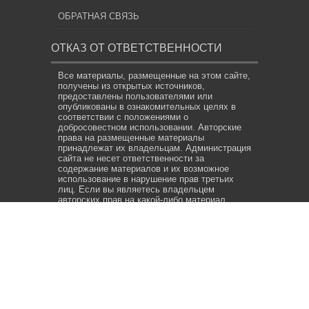
ОБРАТНАЯ СВЯЗЬ
ОТКАЗ ОТ ОТВЕТСТВЕННОСТИ
Все материалы, размещенные на этом сайте,
получены из открытых источников,
предоставлены пользователями или
опубликованы в ознакомительных целях в
соответствии с положениями о
добросовестном использовании. Авторские
права на размещенные материалы
принадлежат их владельцам. Администрация
сайта не несет ответственности за
содержание материалов и их возможное
использование в нарушение прав третьих
лиц. Если вы являетесь владельцем
авторских прав на какой-либо материал,
опубликованный на сайте, и считаете, что его
размещение нарушает ваши права,
свяжитесь с нами по адресу электронной
почты
info@news.net.uz
. Мы предпримем все
необходимые меры для его удаления или
корректировки в кратчайшие сроки.
© 2026. НОВОСТИ В УЗБЕКИСТАНЕ. Все права