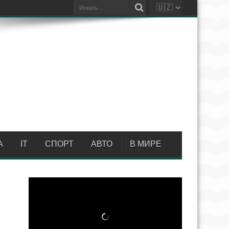
А
IT
СПОРТ
АВТО
В МИРЕ