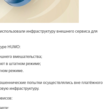
спользовали инфраструктуру внешнего сервиса для
нтуре HUMO:
ешнего вмешательства;
ют в штатном режиме;
тном режиме.
мошеннические попытки осуществлялись вне платёжного
овую инфраструктуру.
рвисов:
арте;