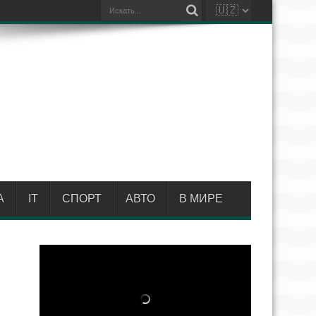
А
IT
СПОРТ
АВТО
В МИРЕ