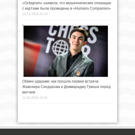
«Octagram» заявила, что мошеннические операции
с картами были проведены в «Humans Companies»
10.12.2025 02:10
Обмен ударами: как прошла первая встреча
Жавохира Синдарова и Доммараджу Гукеша перед
матчем
11.05.2026 15:10