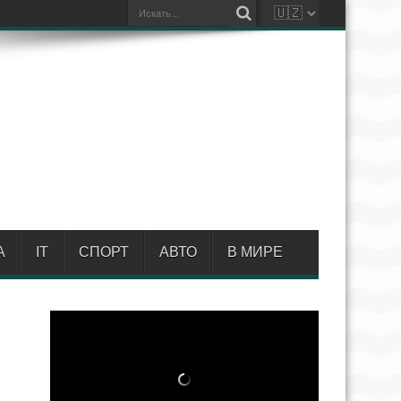
А
IT
СПОРТ
АВТО
В МИРЕ