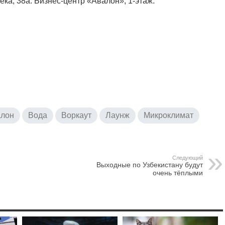
ка, 38а. Бизнес-центр «Авалон», 1-этаж.
лон
Вода
Воркаут
Лаунж
Микроклимат
Следующий
Выходные по Узбекистану будут
очень тёплыми