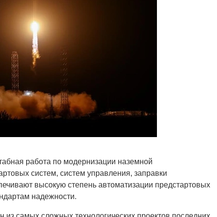
табная работа по модернизации наземной
артовых систем, систем управления, заправки
печивают высокую степень автоматизации предстартовых
ндартам надежности.
н из самых сложных технологических проектов последних