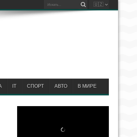
А
IT
СПОРТ
АВТО
В МИРЕ