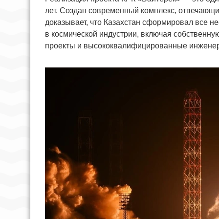
лет. Создан современный комплекс, отвечающи
доказывает, что Казахстан сформировал все н
в космической индустрии, включая собственну
проекты и высококвалифицированные инжене