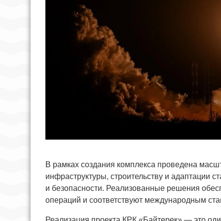
В рамках создания комплекса проведена масш
инфраструктуры, строительству и адаптации ст
и безопасности. Реализованные решения обес
операций и соответствуют международным ста
Реализация проекта КРК «Байтерек» — это оди