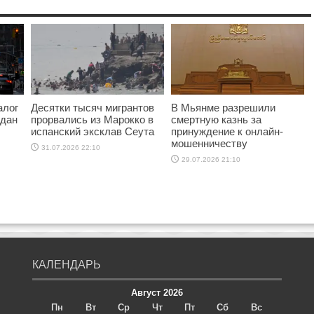
алог
Десятки тысяч мигрантов
В Мьянме разрешили
ждан
прорвались из Марокко в
смертную казнь за
испанский эксклав Сеута
принуждение к онлайн-
мошенничеству
31.07.2026 22:10
29.07.2026 21:10
КАЛЕНДАРЬ
Август 2026
Пн
Вт
Ср
Чт
Пт
Сб
Вс