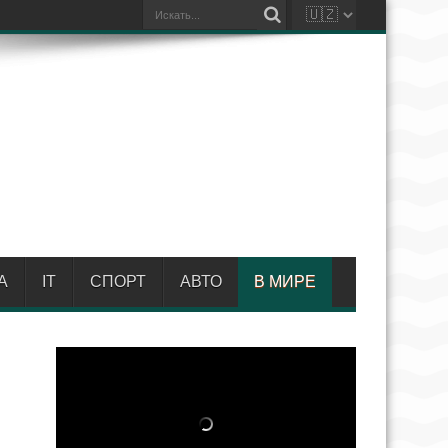
А
IT
СПОРТ
АВТО
В МИРЕ