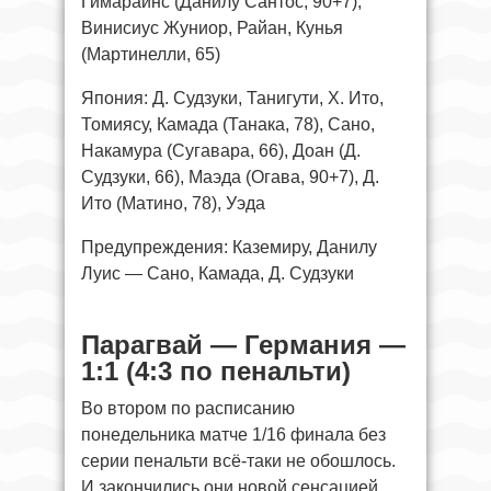
Гимарайнс (Данилу Сантос, 90+7),
Винисиус Жуниор, Райан, Кунья
(Мартинелли, 65)
Япония: Д. Судзуки, Танигути, Х. Ито,
Томиясу, Камада (Танака, 78), Сано,
Накамура (Сугавара, 66), Доан (Д.
Судзуки, 66), Маэда (Огава, 90+7), Д.
Ито (Матино, 78), Уэда
Предупреждения: Каземиру, Данилу
Луис — Сано, Камада, Д. Судзуки
Парагвай — Германия —
1
:1 (4:3 по пенальти)
Во втором по расписанию
понедельника матче 1/16 финала без
серии пенальти всё-таки не обошлось.
И закончились они новой сенсацией