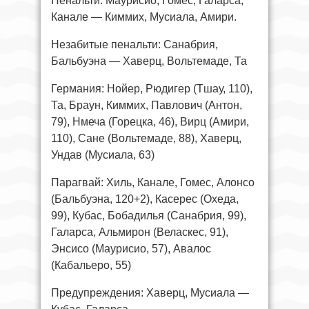
Пенальти: Маурисио, Гомес, Галарса,
Канале — Киммих, Мусиала, Амири.
Незабитые пенальти: Санабрия,
Бальбуэна — Хаверц, Вольтемаде, Та
Германия: Нойер, Рюдигер (Тшау, 110),
Та, Браун, Киммих, Павлович (Антон,
79), Нмеча (Горецка, 46), Вирц (Амири,
110), Сане (Вольтемаде, 88), Хаверц,
Ундав (Мусиала, 63)
Парагвай: Хиль, Канале, Гомес, Алонсо
(Бальбуэна, 120+2), Касерес (Охеда,
99), Кубас, Бобадилья (Санабрия, 99),
Галарса, Альмирон (Веласкес, 91),
Энсисо (Маурисио, 57), Авалос
(Кабальеро, 55)
Предупреждения: Хаверц, Мусиала —