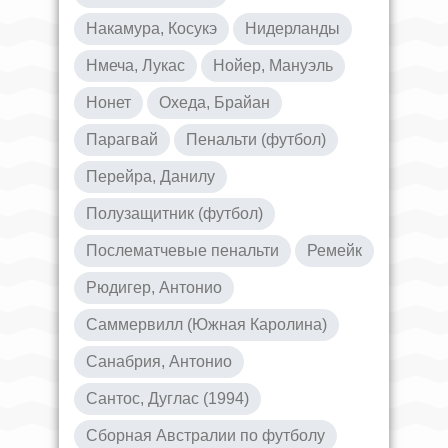
Накамура, Косукэ
Нидерланды
Нмеча, Лукас
Нойер, Мануэль
Нонет
Охеда, Брайан
Парагвай
Пенальти (футбол)
Перейра, Данилу
Полузащитник (футбол)
Послематчевые пенальти
Ремейк
Рюдигер, Антонио
Саммервилл (Южная Каролина)
Санабрия, Антонио
Сантос, Дуглас (1994)
Сборная Австралии по футболу