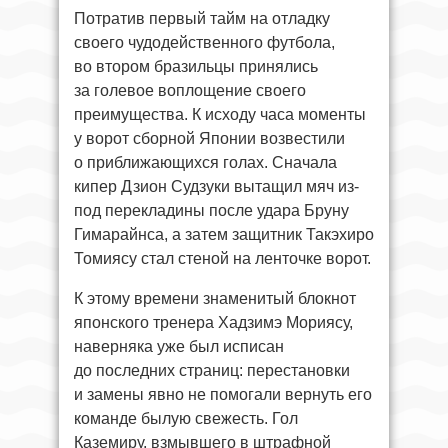
Потратив первый тайм на отладку
своего чудодейственного футбола,
во втором бразильцы принялись
за голевое воплощение своего
преимущества. К исходу часа моменты
у ворот сборной Японии возвестили
о приближающихся голах. Сначала
кипер Дзион Судзуки вытащил мяч из-
под перекладины после удара Бруну
Гимарайнса, а затем защитник Такэхиро
Томиясу стал стеной на ленточке ворот.
К этому времени знаменитый блокнот
японского тренера Хадзимэ Мориясу,
наверняка уже был исписан
до последних страниц: перестановки
и замены явно не помогали вернуть его
команде былую свежесть. Гол
Каземиру, взмывшего в штрафной