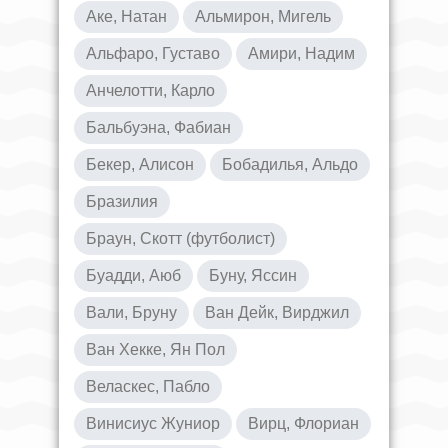
Аке, Натан
Альмирон, Мигель
Альфаро, Густаво
Амири, Надим
Анчелотти, Карло
Бальбуэна, Фабиан
Бекер, Алисон
Бобадилья, Альдо
Бразилия
Браун, Скотт (футболист)
Буадди, Аюб
Буну, Яссин
Вали, Бруну
Ван Дейк, Вирджил
Ван Хекке, Ян Пол
Веласкес, Пабло
Винисиус Жуниор
Вирц, Флориан