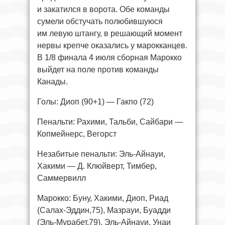
и закатился в ворота. Обе команды
сумели обстучать полюбившуюся
им левую штангу, в решающий момент
нервы крепче оказались у марокканцев.
В 1/8 финала 4 июля сборная Марокко
выйдет на поле против команды
Канады.
Голы: Диоп (90+1) — Гакпо (72)
Пенальти: Рахими, Тальби, Сайбари —
Копмейнерс, Вегорст
Незабитые пенальти: Эль-Айнауи,
Хакими — Д. Клюйверт, Тимбер,
Саммервилл
Марокко: Буну, Хакими, Диоп, Риад
(Салах-Эддин,75), Мазрауи, Буадди
(Эль-Мурабет,79), Эль-Айнауи, Унаи