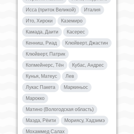
Исса (приток Великой)
Италия
Ито, Хироки
Каземиро
Камада, Даити
Касерес
Кенниш, Риад
Клюйверт, Джастин
Клюйверт, Патрик
Копмейнерс, Тён
Кубас, Андрес
Кунья, Матеус
Лев
Лукас Пакета
Маркиньос
Марокко
Матино (Вологодская область)
Маэда, Рёити
Мориясу, Хадзимэ
Мохаммед Салах