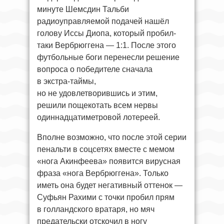
минуте Шемсдин Тальби
радиоуправляемой подачей нашёл
голову Иссы Диопа, который пробил-
таки Вербрюггена — 1:1. После этого
футбольные боги перенесли решение
вопроса о победителе сначала
в экстра-таймы,
но не удовлетворившись и этим,
решили пощекотать всем нервы
одиннадцатиметровой лотереей.
Вполне возможно, что после этой серии
пенальти в соцсетях вместе с мемом
«нога Акинфеева» появится вирусная
фраза «нога Вербрюггена». Только
иметь она будет негативный оттенок —
Суфьян Рахими с точки пробил прям
в голландского вратаря, но мяч
предательски отскочил в ногу