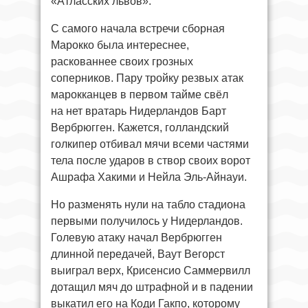
«Атласских львов».
С самого начала встречи сборная
Марокко была интереснее,
раскованнее своих грозных
соперников. Пару тройку резвых атак
марокканцев в первом тайме свёл
на нет вратарь Нидерландов Барт
Вербрюгген. Кажется, голландский
голкипер отбивал мячи всеми частями
тела после ударов в створ своих ворот
Ашрафа Хакими и Нейла Эль-Айнауи.
Но разменять нули на табло стадиона
первыми получилось у Нидерландов.
Голевую атаку начал Вербрюгген
длинной передачей, Ваут Вегорст
выиграл верх, Крисенсио Саммервилл
дотащил мяч до штрафной и в падении
выкатил его на Коди Гакпо, которому