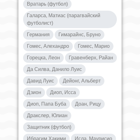
Вратарь (футбол)
Галарса, Матиас (парагвайский
футболист)
Германия
Гимарайнс, Бруно
Гомес, Алехандро
Гомес, Марио
Горецка, Леон
Гравенберх, Райан
Да Силва, Данило Луис
Давид Луис
Дейонг, Альберт
Дзион
Диоп, Исса
Диоп, Папа Буба
Доан, Рицу
Дракслер, Юлиан
Защитник (футбол)
Ибрагим Хакими
Исла, Маурисио