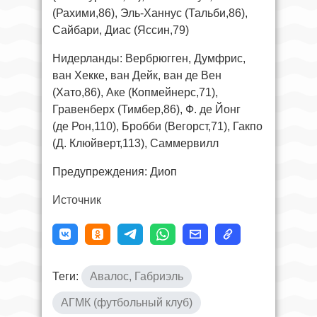
(Рахими,86), Эль-Ханнус (Тальби,86),
Сайбари, Диас (Яссин,79)
Нидерланды: Вербрюгген, Думфрис,
ван Хекке, ван Дейк, ван де Вен
(Хато,86), Аке (Копмейнерс,71),
Гравенберх (Тимбер,86), Ф. де Йонг
(де Рон,110), Бробби (Вегорст,71), Гакпо
(Д. Клюйверт,113), Саммервилл
Предупреждения: Диоп
Источник
Теги:
Авалос, Габриэль
АГМК (футбольный клуб)