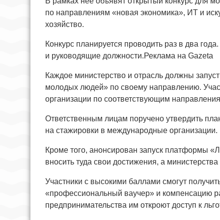
В рамках неё объявят открытый конкурс для м
по направлениям «новая экономика», ИТ и иск
хозяйство.
Конкурс планируется проводить раз в два года.
и руководящие должности.Реклама на Gazeta
Каждое министерство и отрасль должны запус
молодых людей» по своему направлению. Учас
организации по соответствующим направления
Ответственным лицам поручено утвердить пл
на стажировки в международные организации.
Кроме того, анонсирован запуск платформы «
вносить туда свои достижения, а министерства 
Участники с высокими баллами смогут получить
«профессиональный ваучер» и компенсацию ра
предпринимательства им откроют доступ к льг