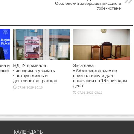
Оболенский завершает миссию в
Узбекистане
ана и
НДПУ призвала
Экс-глава
нный
чиновников уважать
«Узбекнефтегаза» не
частную жизнь и
признал вину и дал
достоинство граждан
показания по 19 эпизодам
дела
07.08.2026 19:10
07.08.2026 05:10
КАЛЕНДАРЬ