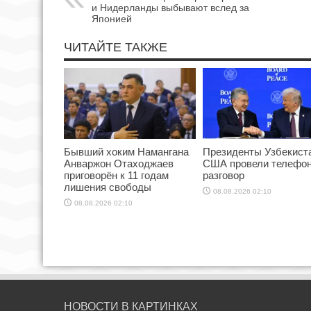
и Нидерланды выбывают вслед за
Японией
ЧИТАЙТЕ ТАКЖЕ
Бывший хоким Намангана
Президенты Узбекист
Анваржон Отаходжаев
США провели телефо
приговорён к 11 годам
разговор
лишения свободы
08.08.2026 02:10
08.08.2026 02:10
НОВОСТИ В КАРТИНКАХ