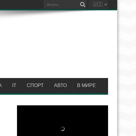
А
IT
СПОРТ
АВТО
В МИРЕ