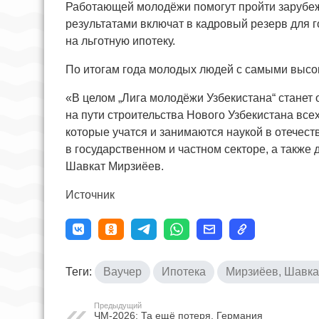
Работающей молодёжи помогут пройти зарубеж
результатами включат в кадровый резерв для г
на льготную ипотеку.
По итогам года молодых людей с самыми высок
«В целом „Лига молодёжи Узбекистана“ стане
на пути строительства Нового Узбекистана все
которые учатся и занимаются наукой в отечес
в государственном и частном секторе, а также
Шавкат Мирзиёев.
Источник
Теги:
Ваучер
Ипотека
Мирзиёев, Шавк
Предыдущий
ЧМ-2026: Та ещё потеря. Германия