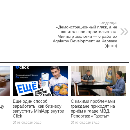
Следующий
«Демонстрационный пляж, а не
капитальное строительство».
Министр экологии — о работах
Agalarov Development на Чарваке
(фото)
Ещё один способ
С какими проблемами
цу
заработать: как бизнесу
граждане приходят на
запустить MiniApp внутри
приём к главе МВД.
Click
Репортаж «Газеты»
08.08.2026 00:10
07.08.2026 17:10