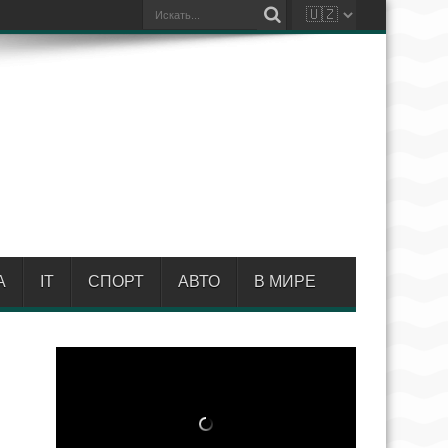
А
IT
СПОРТ
АВТО
В МИРЕ