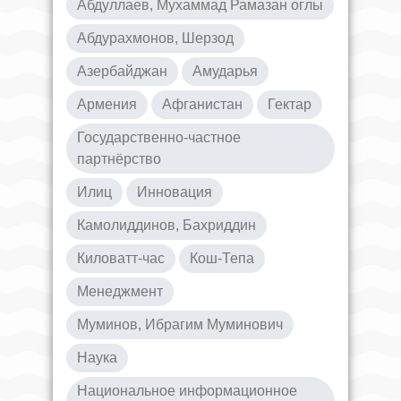
Абдуллаев, Мухаммад Рамазан оглы
Абдурахмонов, Шерзод
Азербайджан
Амударья
Армения
Афганистан
Гектар
Государственно-частное
партнёрство
Илиц
Инновация
Камолиддинов, Бахриддин
Киловатт-час
Кош-Тепа
Менеджмент
Муминов, Ибрагим Муминович
Наука
Национальное информационное