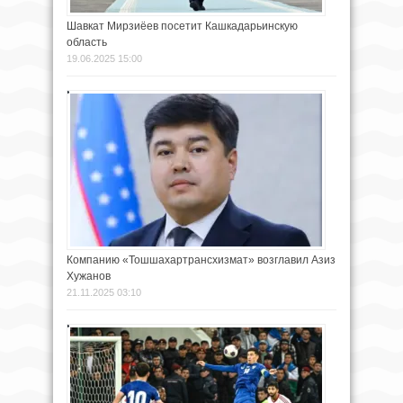
Шавкат Мирзиёев посетит Кашкадарьинскую
область
19.06.2025 15:00
Компанию «Тошшахартрансхизмат» возглавил Азиз
Хужанов
21.11.2025 03:10