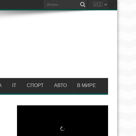
А
IT
СПОРТ
АВТО
В МИРЕ