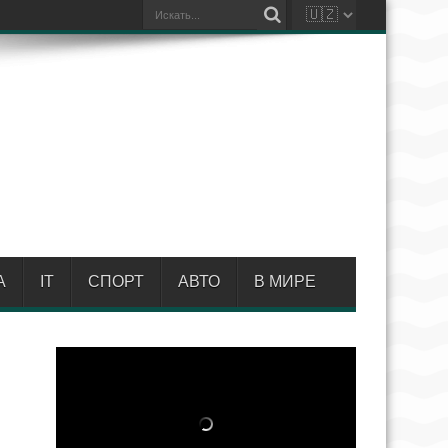
А
IT
СПОРТ
АВТО
В МИРЕ