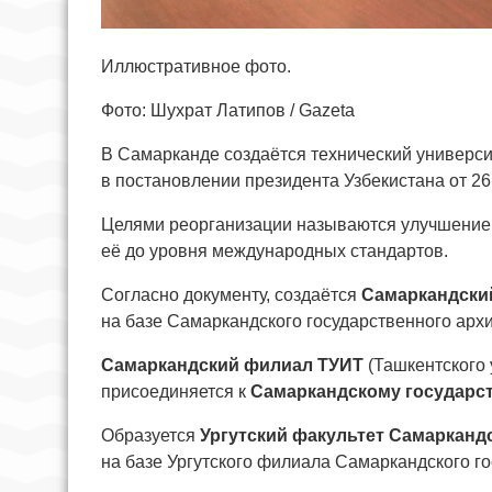
Иллюстративное фото.
Фото: Шухрат Латипов / Gazeta
В Самарканде создаётся технический университ
в постановлении президента Узбекистана от 26
Целями реорганизации называются улучшение к
её до уровня международных стандартов.
Согласно документу, создаётся
Самаркандский
на базе Самаркандского государственного арх
Самаркандский филиал ТУИТ
(Ташкентского
присоединяется к
Самаркандскому государст
Образуется
Ургутский факультет Самаркандс
на базе Ургутского филиала Самаркандского го