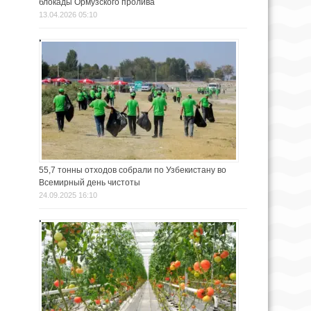
блокады Ормузского пролива
13.04.2026 05:10
55,7 тонны отходов собрали по Узбекистану во
Всемирный день чистоты
24.09.2025 16:10