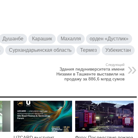
Душанбе
Карашик
Махалля
орден «Дустлик»
ь
Сурхандарьинская область
Термез
Узбекистан
Следующий
Здания педуниверситета имени
Низами в Ташкенте выставили на
продажу за 886,6 млрд сумов
UZCARD выступит
Фото: Последствия пожара