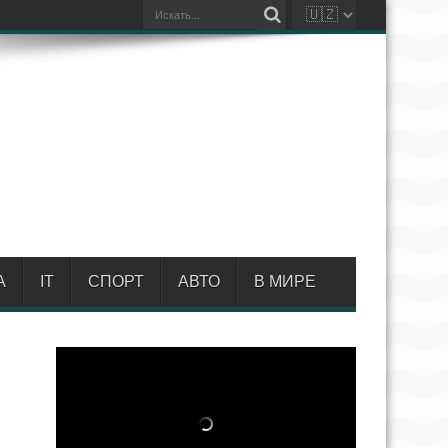
А
IT
СПОРТ
АВТО
В МИРЕ