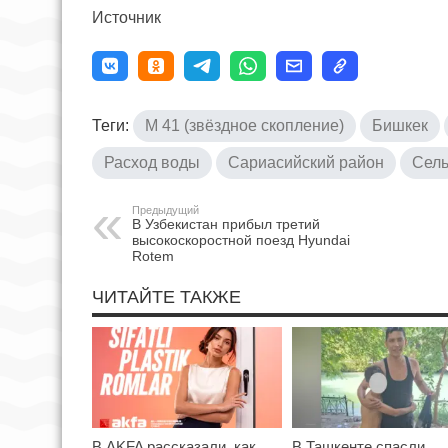
Источник
Теги:
M 41 (звёздное скопление)
Бишкек
Расход воды
Сариасийский район
Сел
Предыдущий
В Узбекистан прибыл третий
высокоскоростной поезд Hyundai
Rotem
ЧИТАЙТЕ ТАКЖЕ
В AKFA рассказали, как
В Ташкенте спасли