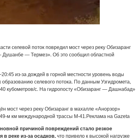
сти селевой поток повредил мост через реку Обизаранг
 Душанбе — Термез». Об это сообщил областной
20:45 из-за дождей в горной местности уровень воды
 к образованию селевого потока. По данным Узгидромета,
−40 кубометров/с. На гидропосту «Обизаранг — Дашнабад»
ён мост через реку Обизаранг в махалле «Анорзор»
49-м км международной трассы М-41.Реклама на Gazeta
новной причиной повреждений стало резкое
в реке из-за осадков,
что привело к высокой нагрузке