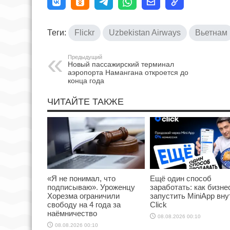
Теги:
Flickr
Uzbekistan Airways
Вьетнам
Предыдущий
Новый пассажирский терминал
аэропорта Намангана откроется до
конца года
ЧИТАЙТЕ ТАКЖЕ
«Я не понимал, что
Ещё один способ
подписываю». Уроженцу
заработать: как бизне
Хорезма ограничили
запустить MiniApp вну
свободу на 4 года за
Click
наёмничество
08.08.2026 00:10
08.08.2026 00:10