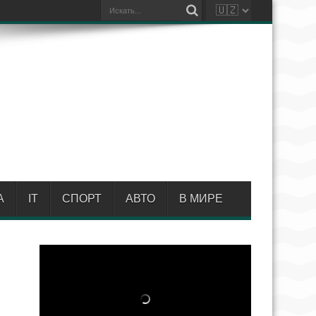
А
IT
СПОРТ
АВТО
В МИРЕ