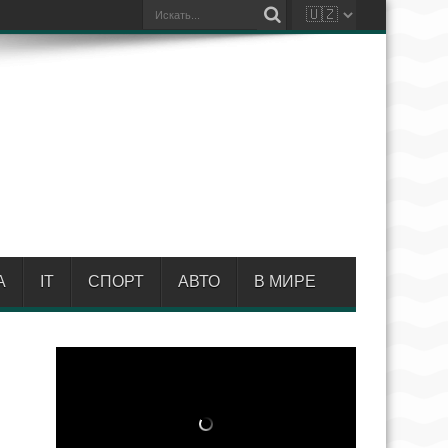
А
IT
СПОРТ
АВТО
В МИРЕ