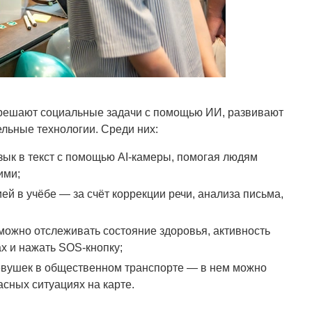
е решают социальные задачи с помощью ИИ, развивают
ельные технологии. Среди них:
зык в текст с помощью AI-камеры, помогая людям
ими;
й в учёбе — за счёт коррекции речи, анализа письма,
можно отслеживать состояние здоровья, активность
х и нажать SOS-кнопку;
евушек в общественном транспорте — в нем можно
асных ситуациях на карте.