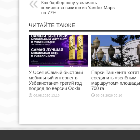
Как барбершопу увеличить
количество визитов из Yandex Maps
на 77%
ЧИТАЙТЕ ТАКЖЕ
У Ucell «Самый быстрый
Парки Ташкента хотят
мобильный интернет в
соединить «зелёным
Узбекистане» третий год
маршрутом» площадь
подряд по версии Ookla
700 га
06.08.2026 13:10
06.08.2026 06:10