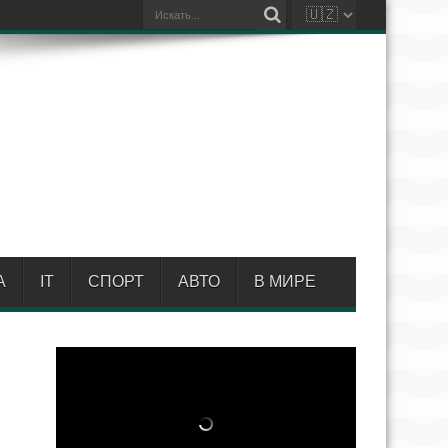
А
IT
СПОРТ
АВТО
В МИРЕ